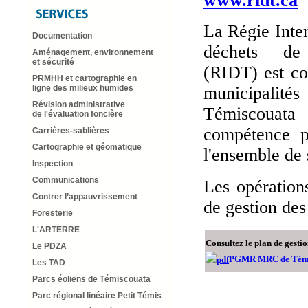
www.ridt.ca
La Régie Inte
Documentation
déchets de
Aménagement, environnement
et sécurité
(RIDT) est co
PRMHH et cartographie en
municipalité
ligne des milieux humides
Révision administrative
Témiscoua
de l'évaluation foncière
compétence po
Carrières-sablières
Cartographie et géomatique
l'ensemble de 
Inspection
Communications
Les opération
Contrer l’appauvrissement
de gestion des
Foresterie
L'ARTERRE
Consultez le plan de gesti
Le PDZA
PGMR MRC de Témi
Les TAD
Parcs éoliens de Témiscouata
Parc régional linéaire Petit Témis