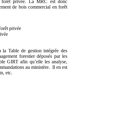
la forêt privée. La MRC est donc
vement de bois commercial en forêt
orêt privée
rivée
 la Table de gestion intégrée des
nagement forestier déposés par les
ble GIRT afin qu’elle les analyse,
mmandations au ministère. Il en est
n, etc.