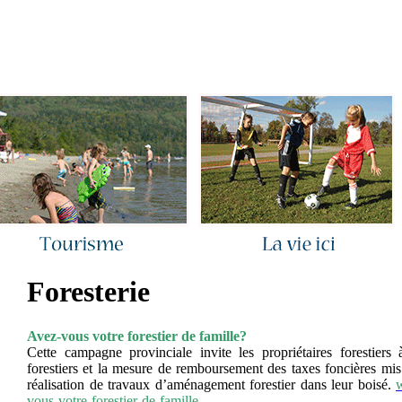
ous joindre
|
Quoi de neuf ?
|
Rechercher
|
Plan du site
Foresterie
Avez-vous votre forestier de famille?
Cette campagne provinciale invite les propriétaires forestiers à
forestiers et la mesure de remboursement des taxes foncières mis 
réalisation de travaux d’aménagement forestier dans leur boisé.
w
vous-votre-forestier-de-famille