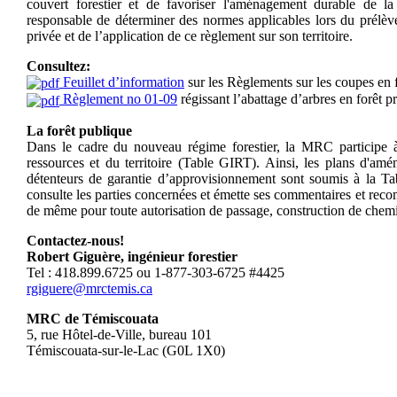
couvert forestier et de favoriser l'aménagement durable de 
responsable de déterminer des normes applicables lors du prélè
privée et de l’application de ce règlement sur son territoire.
Consultez:
Feuillet d’information
sur les Règlements sur les coupes en f
Règlement no 01-09
régissant l’abattage d’arbres en forêt p
La forêt publique
Dans le cadre du nouveau régime forestier, la MRC participe à
ressources et du territoire (Table GIRT). Ainsi, les plans d'amé
détenteurs de garantie d’approvisionnement sont soumis à la Ta
consulte les parties concernées et émette ses commentaires et reco
de même pour toute autorisation de passage, construction de chemi
Contactez-nous!
Robert Giguère, ingénieur forestier
Tel : 418.899.6725 ou 1-877-303-6725 #4425
rgiguere@mrctemis.ca
MRC de Témiscouata
5, rue Hôtel-de-Ville, bureau 101
Témiscouata-sur-le-Lac (G0L 1X0)