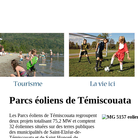
ous joindre
|
Quoi de neuf ?
|
Rechercher
|
Plan du site
Parcs éoliens de Témiscouata
Les Par
cs éoliens de Témiscouata regroupent
deux projets totalisant 75,2 MW et comptent
32 éoliennes situées sur des terres publiques
des municipalités de Saint-Elzéar-de-
Témiscouata et de Saint-Honoré-de-