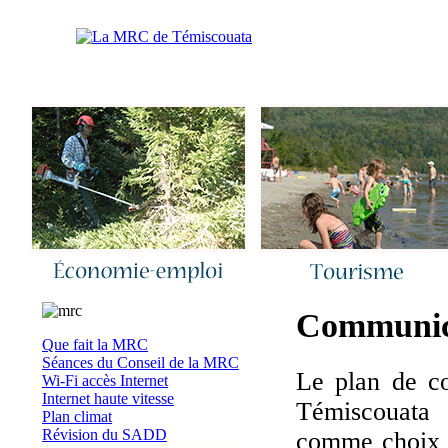
Accueil
|
Nous joindre
|
Quoi de neuf 
Communic
Que fait la MRC
Séances du Conseil de la MRC
Le plan de co
Wi-Fi accès Internet
Internet haute vitesse
Témiscouata 
Plan climat
Révision du SADD
comme choix d