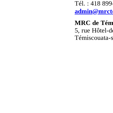
Tél. : 418 89
admin@mrcte
MRC de Témi
5, rue Hôtel-d
Témiscouata-s