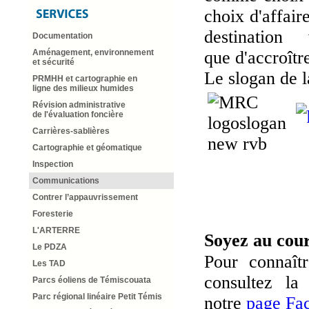
choix d'affai
destination
Documentation
que d'accroîtr
Aménagement, environnement
et sécurité
Le slogan de l
PRMHH et cartographie en
ligne des milieux humides
Révision administrative
de l'évaluation foncière
Carrières-sablières
Cartographie et géomatique
Inspection
Communications
Contrer l’appauvrissement
Foresterie
L'ARTERRE
Soyez au cour
Le PDZA
Pour connaît
Les TAD
consultez la
Parcs éoliens de Témiscouata
Parc régional linéaire Petit Témis
notre
page Fa