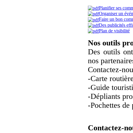
Planifier ses com
Organiser un évé
Faire un bon com
Des publicités eff
P
lan de visibilité
Nos outils pr
Des outils ont
nos partenaire
Contactez-nou
-Carte routièr
-Guide tourist
-Dépliants pr
-Pochettes de 
Contactez-no