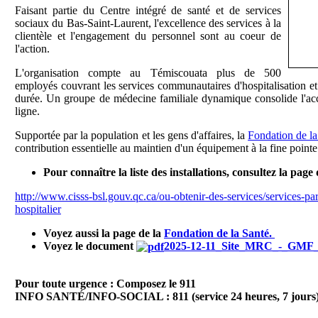
Faisant partie du Centre intégré de santé et de services
sociaux du Bas-Saint-Laurent, l'excellence des services à la
clientèle et l'engagement du personnel sont au coeur de
l'action.
L'organisation compte au Témiscouata plus de 500
employés couvrant les services communautaires d'hospitalisation e
durée. Un groupe de médecine familiale dynamique consolide l'acce
ligne.
Supportée par la population et les gens d'affaires, la
Fondation de l
contribution essentielle au maintien d'un équipement à la fine point
Pour connaître la liste des installations, consultez la pag
http://www.cisss-bsl.gouv.qc.ca/ou-obtenir-des-services/services-par
hospitalier
Voyez aussi la page de la
Fondation de la Santé
.
Voyez le document
2025-12-11_Site_MRC_-_GMF_
Pour toute urgence : Composez le 911
INFO SANTÉ/INFO-SOCIAL :
811 (service 24 heures, 7 jours