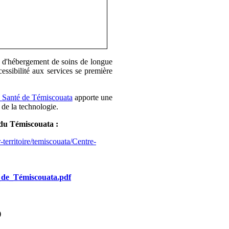
t d'hébergement de soins de longue
ssibilité aux services se première
a Santé de Témiscouata
apporte une
e de la technologie.
e du Témiscouata :
-territoire/temiscouata/Centre-
de_Témiscouata.pdf
)