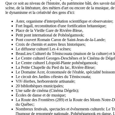
Que ce soit au niveau de l'histoire, du patrimoine bâti, des savoir-fair
scène, de la littérature, des métiers d'art ou encore de la musique, 
le dynamisme et la créativité des gens d'ici:
Aster, organisme d'interprétation scientifique et observatoire;
Fort Ingall, reconstitution d'une fortification britannique;
Place de la Vieille Gare de Rivière-Bleue,
Petit pont international de Pohénégamook;
Pont couvert Romain Caron de Saint-Jean-de-la-Lande;
Croix de chemin et autres lieux historiques;
Le diffuseur culturel Les 4 scènes;
BeauLieu Culturel du Témiscouata (maison de la culture) et
Le Centre culturel Georges-Deschênes et le Cinéma de Dégel
Le Centre culturel Léopold-Plante pohénégamook;
La Petite Chapelle du Pied du lac, Rivière-Bleue;
Le Domaine Acer, économusée de l'érable, spécialité boissons 
Le circuit des Jardins célestes du Témiscouata;
ViV-Herbes, herboresterie artisanale;
20 bibliothèques municipales;
Une salle de cinéma (Cinéma Dégelis);
Écoles de danse et de musique;
La Route des Frontières (289) et la Route des Monts Notre-Dam
du Québec;
Nombreux festivals, spectacles et événements culturels: Le Tr
l'humour de renommée nationale, Pohénégamook en danse, Le 