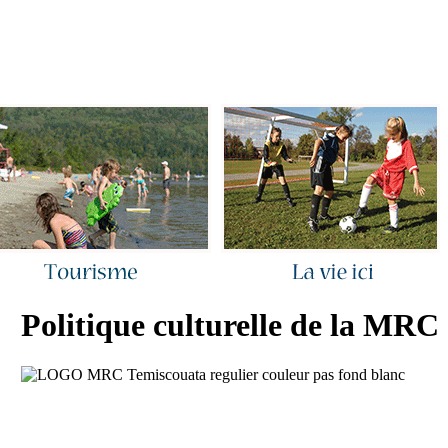
ous joindre
|
Quoi de neuf ?
|
Rechercher
|
Plan du site
Politique culturelle de la MRC