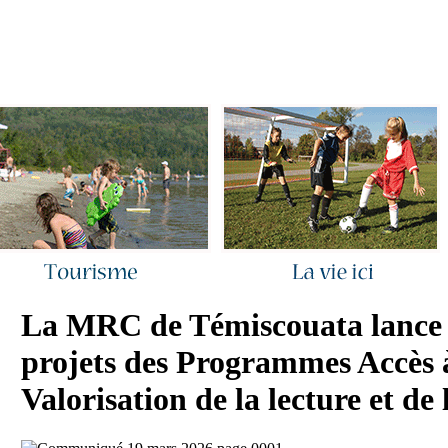
ous joindre
|
Quoi de neuf ?
|
Rechercher
|
Plan du site
La MRC de Témiscouata lance 
projets des Programmes Accès à
Valorisation de la lecture et de 