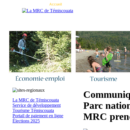
Accueil
|
Nous joindre
|
Quoi de neuf 
Communiqu
La MRC de Témiscouata
Parc natio
Service de développement
Tourisme Témiscouata
MRC prend 
Portail de paiement en ligne
Élections 2025