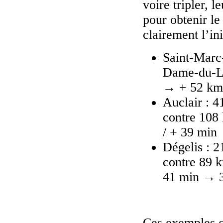
voire tripler, 
pour obtenir le
clairement l’in
Saint-Marc
Dame-du-La
→ + 52 km 
Auclair : 
contre 108
/ + 39 min
Dégelis : 
contre 89 
41 min → 3
Ces exemples c