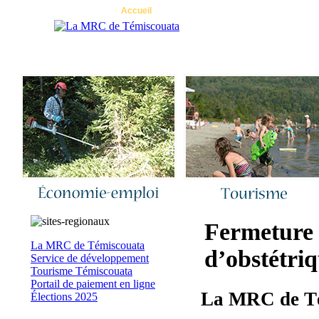
Accueil
|
Nous joindre
|
Quoi de neuf 
Fermeture 
La MRC de Témiscouata
d’obstétri
Service de développement
Tourisme Témiscouata
Portail de paiement en ligne
La MRC de Té
Élections 2025